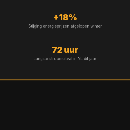
+18%
Stijging energieprijzen afgelopen winter
72 uur
Langste stroomuitval in NL dit jaar
3 slimme oplossingen voor de
winter
Maak je huis onafhankelijk, comfortabel en