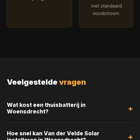
met standaard
noodstroom.
Veelgestelde
vragen
Wat kost een thuisbatterij in
Woensdrecht?
Vanaf €4.000 voor een 5 kWh systeem tot €12.000
voor een 20 kWh systeem, inclusief installatie. We
Hoe snel kan Van der Velde Solar
maken graag een offerte op maat voor jouw situatie.
installeren in Woensdrecht?