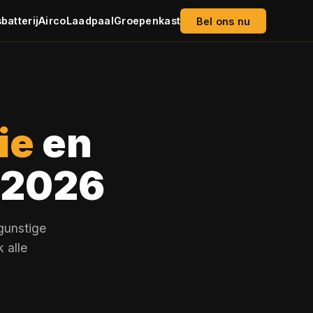
batterij
Airco
Laadpaal
Groepenkast
Bel ons nu
ie
en
n 2026
gunstige
 alle