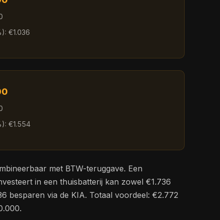
0
): €1.036
00
0
): €1.554
ombineerbaar met BTW-teruggave. Een
vesteert in een thuisbatterij kan zowel €1.736
36 besparen via de KIA. Totaal voordeel: €2.772
0.000.