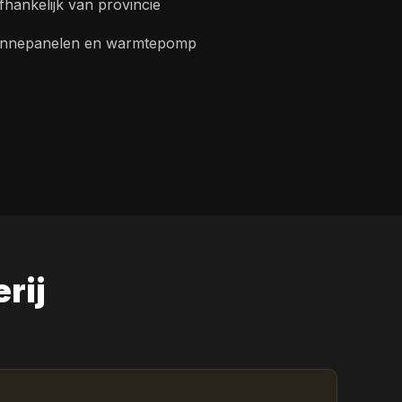
afhankelijk van provincie
onnepanelen en warmtepomp
erij