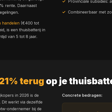
Provinciale subsidies: 
0% rente. Daarnaast
Combineerbaar met z
egelingen.
 handelen
(€400 tot
d, is een thuisbatterij in
jd van 5 tot 8 jaar.
21% terug
op je thuisbatt
jkopers in 2026 is de
Concrete bedragen:
Dit werkt via dezelfde
s btw-ondernemer bij de