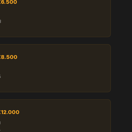
 €6.500
3
 €8.500
5
 €12.000
g
7