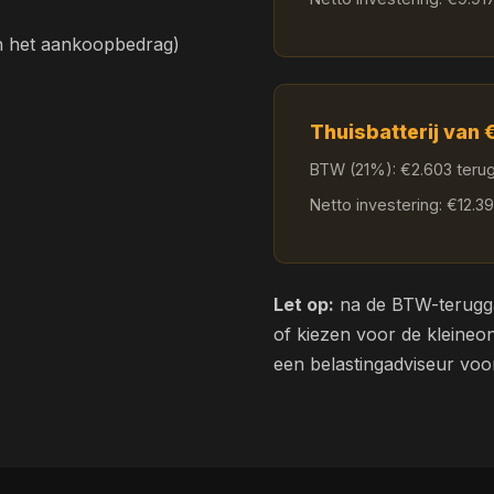
an het aankoopbedrag)
Thuisbatterij van
BTW (21%): €2.603 teru
Netto investering: €12.3
Let op:
na de BTW-terugga
of kiezen voor de kleine
een belastingadviseur voor 