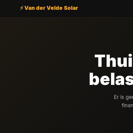
⚡ Van der Velde Solar
Thui
belas
Er is g
fina