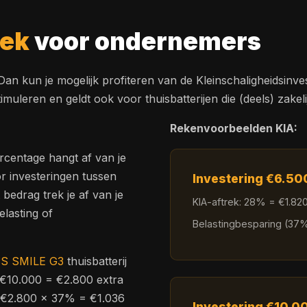
rek
voor ondernemers
kun je mogelijk profiteren van de Kleinschaligheidsinveste
imuleren en geldt ook voor thuisbatterijen die (deels) zakel
Rekenvoorbeelden KIA:
ercentage hangt af van je
or investeringen tussen
Investering €6.50
bedrag trek je af van je
KIA-aftrek: 28% = €1.82
lasting of
Belastingbesparing (37
SS SMILE G3
thuisbatterij
 €10.000 = €2.800 extra
je €2.800 x 37% = €1.036
Investering €10.0