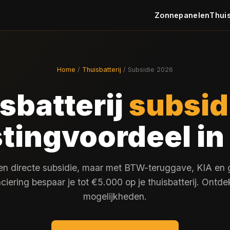
Zonnepanelen
Thuis
Home
/
Thuisbatterij
/ Subsidie 2026
sbatterij
subsid
tingvoordeel i
een directe subsidie, maar met BTW-teruggave, KIA en 
nciering bespaar je tot €5.000 op je thuisbatterij. Ontdek
mogelijkheden.