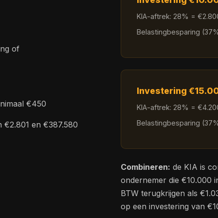
KIA-aftrek: 28% = €2.80
Belastingbesparing (37%
ng of
Investering €15.0
minimaal €450
KIA-aftrek: 28% = €4.20
Belastingbesparing (37%
sen €2.801 en €387.580
Combineren:
de KIA is c
ondernemer die €10.000 in
BTW terugkrijgen als €1.0
op een investering van €1