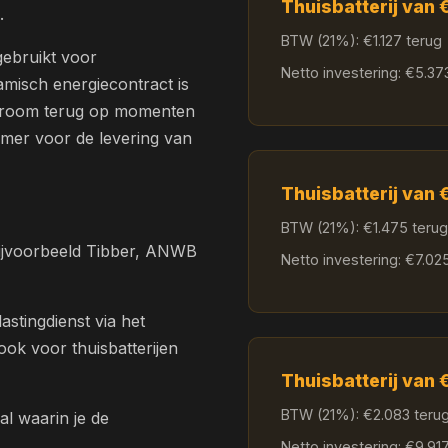
Thuisbatterij van
.
BTW (21%): €1.127 terug
gebruikt voor
Netto investering: €5.37
namisch energiecontract is
t stroom terug op momenten
nemer voor de levering van
Thuisbatterij van
BTW (21%): €1.475 terug
(bijvoorbeeld Tibber, ANWB
Netto investering: €7.02
astingdienst via het
ok voor thuisbatterijen
Thuisbatterij van
BTW (21%): €2.083 teru
al waarin je de
Netto investering: €9.91