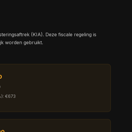
ringsaftrek (KIA). Deze fiscale regeling is
ijk worden gebruikt.
0
0
%): €673
00