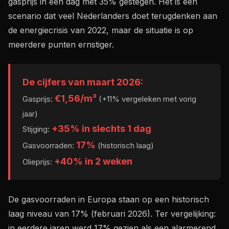
gasprijs in een dag met 35% gestegen. Het is een
scenario dat veel Nederlanders doet terugdenken aan
de energiecrisis van 2022, maar de situatie is op
meerdere punten ernstiger.
De cijfers van maart 2026:
€1,56/m³
Gasprijs:
(+11% vergeleken met vorig
jaar)
+35% in slechts 1 dag
Stijging:
17%
Gasvoorraden:
(historisch laag)
+40% in 2 weken
Olieprijs:
De gasvoorraden in Europa staan op een historisch
laag niveau van 17% (februari 2026). Ter vergelijking:
in eerdere jaren werd 17% gezien als een alarmerend